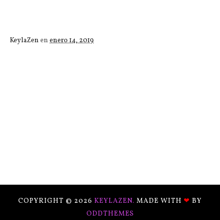
KeylaZen
en
enero 14, 2019
COPYRIGHT ©
2026
KEYLAZEN.
MADE WITH
❤
BY
ODDTHEMES