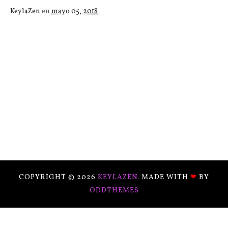
KeylaZen
en
mayo 05, 2018
COPYRIGHT ©
2026
KEYLAZEN.
MADE WITH
❤
BY
ODDTHEMES